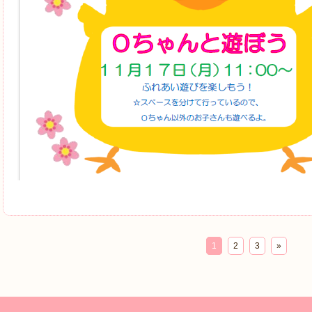
1
2
3
»